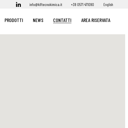
info@klftecnokimica.it
+39 0571 471090
English
PRODOTTI
NEWS
CONTATTI
AREA RISERVATA