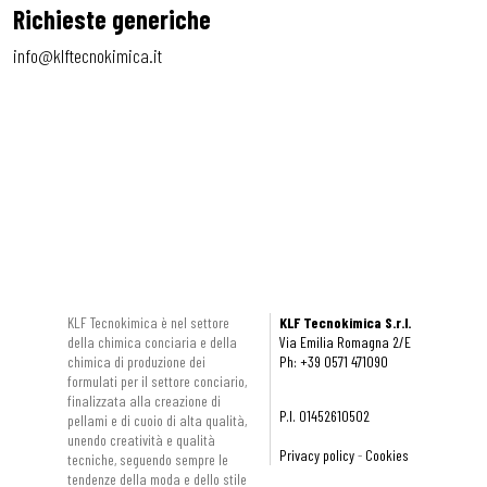
Richieste generiche
info@klftecnokimica.it
KLF Tecnokimica è nel settore
KLF Tecnokimica S.r.l.
della chimica conciaria e della
Via Emilia Romagna 2/E
chimica di produzione dei
Ph: +39 0571 471090
formulati per il settore conciario,
finalizzata alla creazione di
P.I. 01452610502
pellami e di cuoio di alta qualità,
unendo creatività e qualità
Privacy policy
-
Cookies
tecniche, seguendo sempre le
tendenze della moda e dello stile