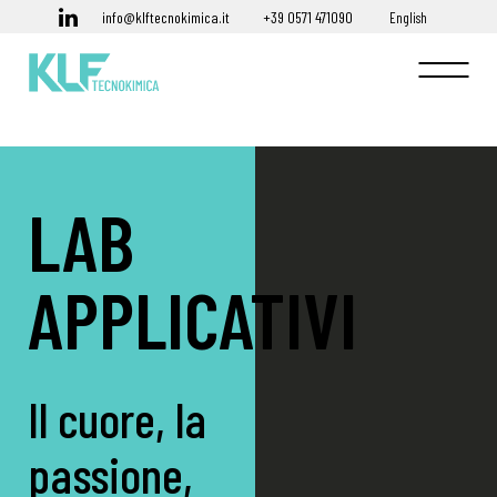
info@klftecnokimica.it
+39 0571 471090
English
LAB
APPLICATIVI
Il cuore, la
passione,