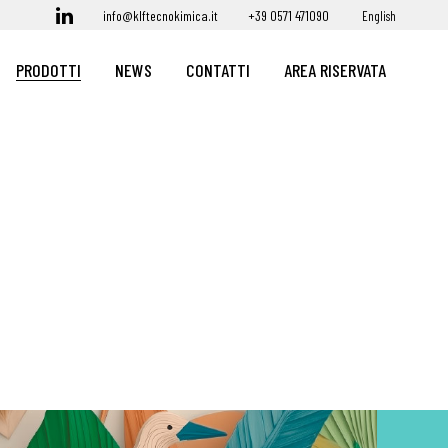
info@klftecnokimica.it
+39 0571 471090
English
PRODOTTI
NEWS
CONTATTI
AREA RISERVATA