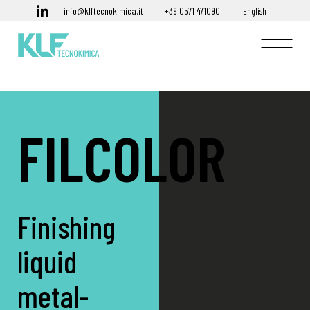
info@klftecnokimica.it
+39 0571 471090
English
FILCOLOR
Finishing
liquid
metal-